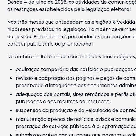
Desde 4 de julho de 2026, as atividades de comunicaçã
as restrições estabelecidas pela legislação eleitoral.
Nos três meses que antecedem as eleições, é vedada a
hipóteses previstas na legislação. Também devem ser
da gestão. Permanecem permitidas as informações est
caráter publicitário ou promocional.
No âmbito do Ibram e de suas unidades museológicas,
ocultação temporária das notícias e publicações a
revisão e adaptação das páginas e peças de comu
preservada a integridade dos documentos administ
adequação dos portais, sites temáticos e perfis ofi
publicados e aos recursos de interação;
suspensão da produção e da veiculação de conteúd
manutenção apenas de notícias, avisos e comunica
prestação de serviços públicos, à programação cul
submissão prévia das situações que possam suscita