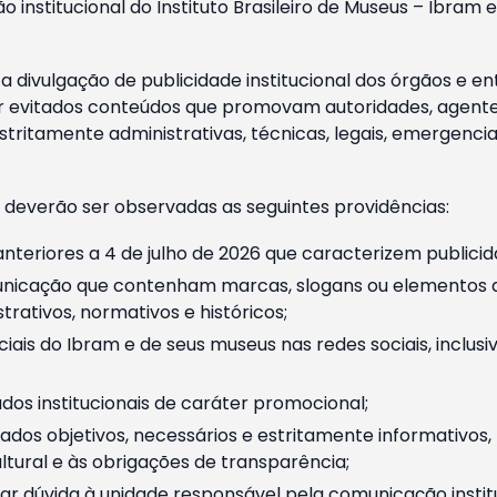
o institucional do Instituto Brasileiro de Museus – Ibra
 divulgação de publicidade institucional dos órgãos e en
 evitados conteúdos que promovam autoridades, agentes 
ritamente administrativas, técnicas, legais, emergencia
 deverão ser observadas as seguintes providências:
nteriores a 4 de julho de 2026 que caracterizem publicid
nicação que contenham marcas, slogans ou elementos da 
rativos, normativos e históricos;
ciais do Ibram e de seus museus nas redes sociais, inclus
os institucionais de caráter promocional;
dos objetivos, necessários e estritamente informativos
tural e às obrigações de transparência;
r dúvida à unidade responsável pela comunicação instituci